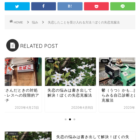
HOME
悩み
失恋したことを受け入れる方法！ぼくの失恋克服法
RELATED POST
悩み
悩み
がすさんだときの対処
失恋の悩みは書き出して
鬱（うつ）かも...|
|ストレスへの段階的ア
解決！ぼくの失恋克服法
らみる自己診断とぼ
ローチ
克服法
2020年4月23日
2020年4月8日
2020年4
失恋の悩みは書き出して解決！ぼくの失